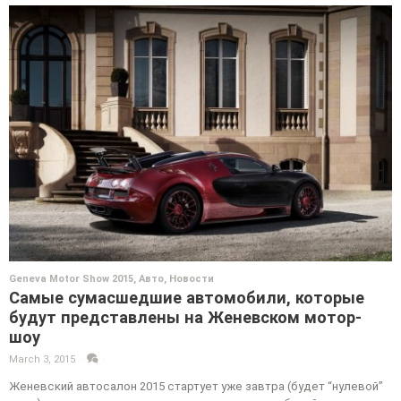
Geneva Motor Show 2015
,
Авто
,
Новости
Самые сумасшедшие автомобили, которые
будут представлены на Женевском мотор-
шоу
March 3, 2015
·
·
Женевский автосалон 2015 стартует уже завтра (будет “нулевой”