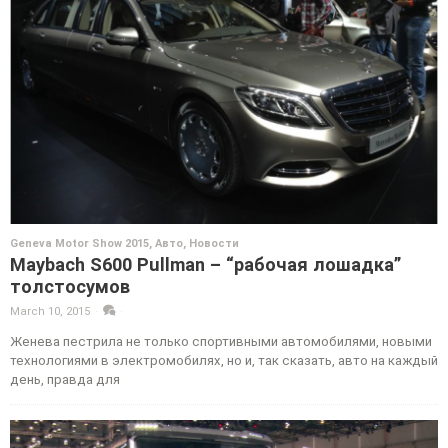
Geneva Motor Show 2015
,
Авто
,
Новости
Maybach S600 Pullman – “рабочая лошадка”
толстосумов
March 10, 2015
·
·
Женева пестрила не только спортивными автомобилями, новыми
технологиями в электромобилях, но и, так сказать, авто на каждый
день, правда для