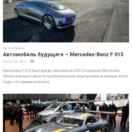
Авто
,
Ревью
Автомобиль будущего – Mercedes-Benz F 015
March 22, 2015
·
·
Mercedes F 015 был представлена на CES (Consumer Electronic
Show) или выставка потребительской электроники в январе этого
года, что примечательно,