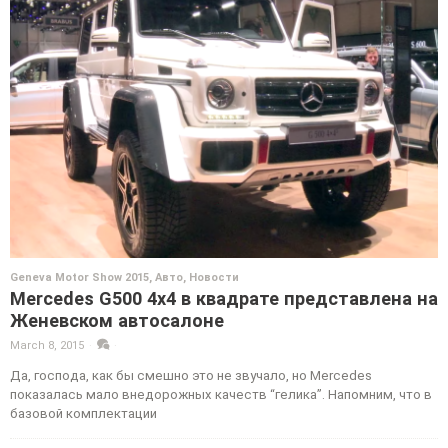
Geneva Motor Show 2015
,
Авто
,
Новости
Mercedes G500 4х4 в квадрате представлена на
Женевском автосалоне
March 8, 2015
·
·
Да, господа, как бы смешно это не звучало, но Mercedes
показалась мало внедорожных качеств “гелика”. Напомним, что в
базовой комплектации