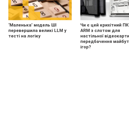
‘Маленька’ модель ШІ
Чи є цей крихітний ПК
перевершила великі LLM у
ARM з слотом для
тесті на логіку
настільної відеокарт
передбачення майбут
ігор?