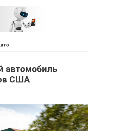
Авто
ий автомобиль
ров США