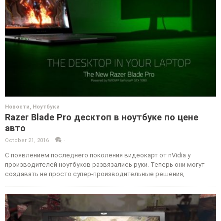
Новости
,
Ноутбуки
Razer Blade Pro десктоп в ноутбуке по цене
авто
October 21, 2016
·
·
С появлением последнего поколения видеокарт от nVidia у
производителей ноутбуков развязались руки. Теперь они могут
создавать не просто супер-производительные решения,