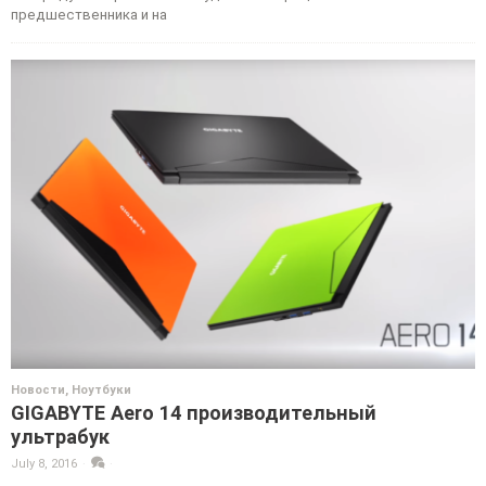
предшественника и на
Новости
,
Ноутбуки
GIGABYTE Aero 14 производительный
ультрабук
July 8, 2016
·
·