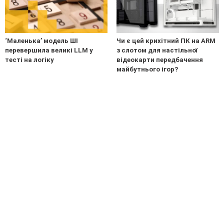
‘Маленька’ модель ШІ
Чи є цей крихітний ПК на ARM
перевершила великі LLM у
з слотом для настільної
тесті на логіку
відеокарти передбачення
майбутнього ігор?