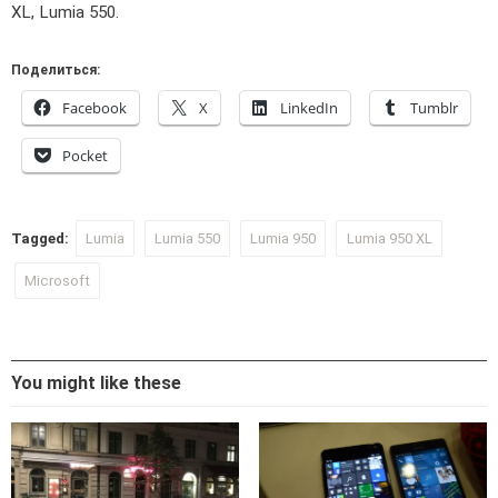
XL, Lumia 550.
Поделиться:
Facebook
X
LinkedIn
Tumblr
Pocket
Tagged:
Lumia
Lumia 550
Lumia 950
Lumia 950 XL
Microsoft
You might like these