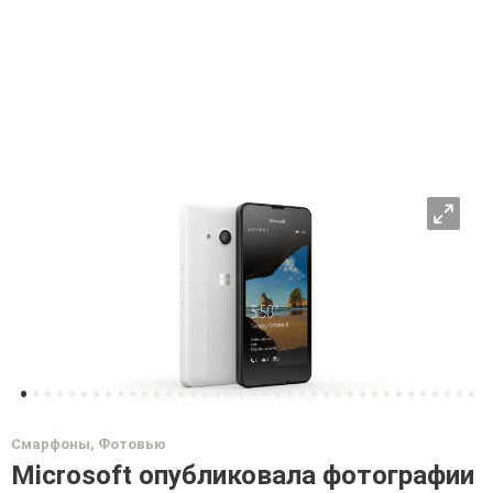
O
•
•
•
•
•
•
•
•
•
•
•
•
•
•
•
•
•
•
•
•
•
•
•
•
•
•
•
•
•
•
•
•
•
•
•
•
•
•
Смарфоны
,
Фотовью
Microsoft опубликовала фотографии