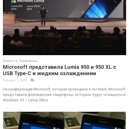
Новости
,
Смарфоны
Microsoft представила Lumia 950 и 950 XL с
USB Type-C и жидким охлаждением
October 7, 2015
·
·
На конференции Microsoft, которая проходила 6 октября, Microsoft
представила флагманские смартфоны, которые будут оснащаться
Windows 10 – Lumia 950 и