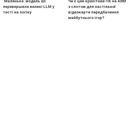
‘Маленька’ модель ШІ
Чи є цей крихітний ПК на ARM
перевершила великі LLM у
з слотом для настільної
тесті на логіку
відеокарти передбачення
майбутнього ігор?