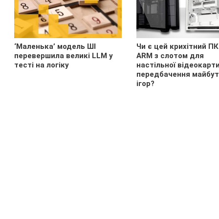
‘Маленька’ модель ШІ
Чи є цей крихітний ПК
перевершила великі LLM у
ARM з слотом для
тесті на логіку
настільної відеокарт
передбачення майбут
ігор?