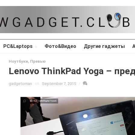
PC&Laptops
Фото&Видео
Другие гаджеты
Ноутбуки
,
Превью
Lenovo ThinkPad Yoga – пред
gadgetoman
on
September 7, 2015
/