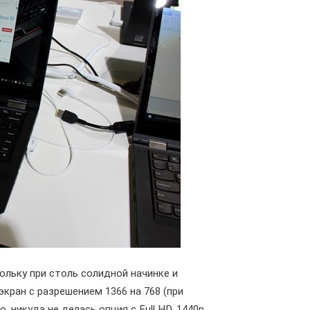
ольку при столь солидной начинке и
кран с разрешением 1366 на 768 (при
, никуда не делась опция с Full HD, 1440p,