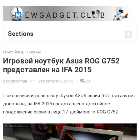
Sections
Ноутбуки
,
Превью
Игровой ноутбук Asus ROG G752
представлен на IFA 2015
gadgetoman
on
September 5, 2015
/
23
Поклонники игровых ноутбуков ASUS серии ROG останутся
довольны, на IFA 2015 представлено достойное
продолжение серии в лице 17-дюймового ROG G752.