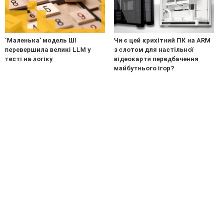
‘Маленька’ модель ШІ
Чи є цей крихітний ПК на ARM
перевершила великі LLM у
з слотом для настільної
тесті на логіку
відеокарти передбачення
майбутнього ігор?