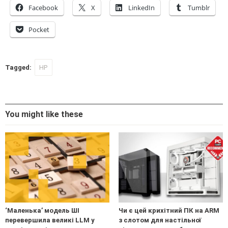
Facebook
X
LinkedIn
Tumblr
Pocket
Tagged:
HP
You might like these
‘Маленька’ модель ШІ
Чи є цей крихітний ПК на ARM
перевершила великі LLM у
з слотом для настільної