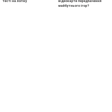
тесті на логіку
відеокарти передбачення
майбутнього ігор?