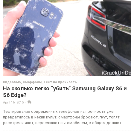
Видеовью
,
Смарфоны
,
Тест на прочность
На сколько легко “убить” Samsung Galaxy S6 и
S6 Edge?
April 16, 2015
·
·
Тестирование современных телефонов на прочность уже
превратилось в некий культ, смартфоны бросают, гнут, топят,
расстреливают, переезжают автомобилем, в общем делают