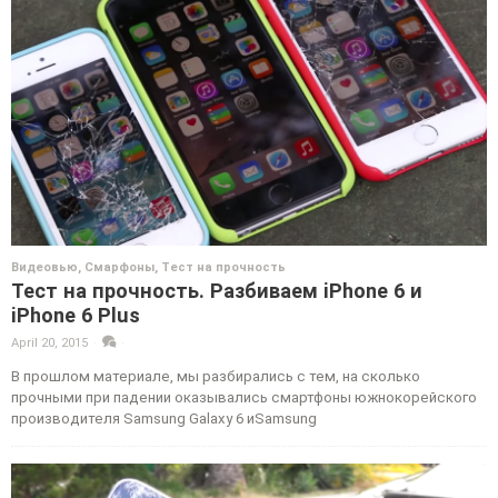
Видеовью
,
Смарфоны
,
Тест на прочность
Тест на прочность. Разбиваем iPhone 6 и
iPhone 6 Plus
April 20, 2015
·
·
В прошлом материале, мы разбирались с тем, на сколько
прочными при падении оказывались смартфоны южнокорейского
производителя Samsung Galaxy 6 иSamsung