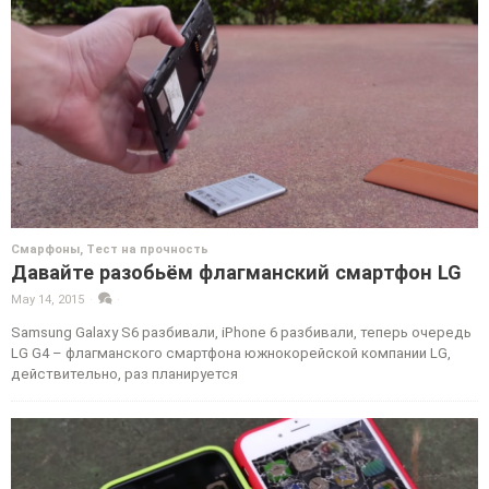
Смарфоны
,
Тест на прочность
Давайте разобьём флагманский смартфон LG
May 14, 2015
·
·
Samsung Galaxy S6 разбивали, iPhone 6 разбивали, теперь очередь
LG G4 – флагманского смартфона южнокорейской компании LG,
действительно, раз планируется