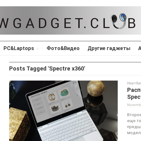
PC&Laptops
Фото&Видео
Другие гаджеты
Posts Tagged 'Spectre x360'
Ноутбу
Расп
Spec
Novembe
Второе
еще то
предше
модель