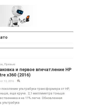
Авто
ки
,
Превью
аковка и первое впечатление HP
tre x360 (2016)
r 13, 2016
·
·
 поколение ультрабука-трансформера от HP,
ньше, еще круче. 2,1 миллиметра тоньше
ственника и на 11% легче. Обновленная
 ультрабука